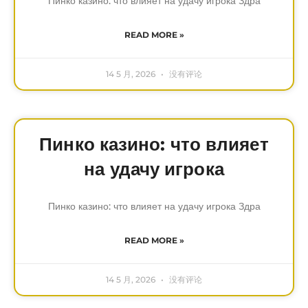
Пинко казино: что влияет на удачу игрока Здра
READ MORE »
14 5 月, 2026
没有评论
Пинко казино: что влияет
на удачу игрока
Пинко казино: что влияет на удачу игрока Здра
READ MORE »
14 5 月, 2026
没有评论