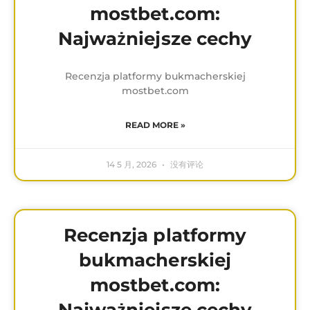
mostbet.com:
Najważniejsze cechy
Recenzja platformy bukmacherskiej
mostbet.com
READ MORE »
14 5 月, 2026
没有评论
Recenzja platformy
bukmacherskiej
mostbet.com:
Najważniejsze cechy